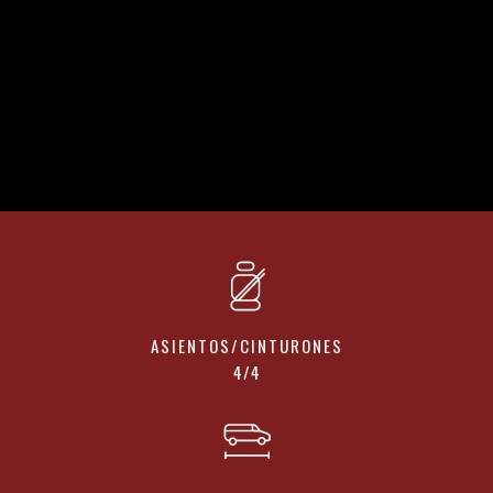
2 WIN R 600
EL MISMO 2WIN. UN BAÑO QUE LO CAMBIA
TODO.
ASIENTOS/CINTURONES
4/4
DESCARGA FICHA TECNICA