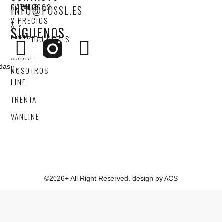
SUMMIT
CATALOGOS
INFO@POSSL.ES
Y PRECIOS
X
SÍGUENOS
LINE
DISTRIBUIDORES
4X4
SOBRE
adas
D-
NOSOTROS
LINE
TRENTA
VANLINE
©2026+ All Right Reserved. design by ACS