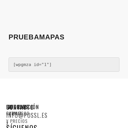
PRUEBAMAPAS
[wpgmza id="1"]
CONTACTO
MODELOS
INFORMACIÓN
SUMMIT
CATALOGOS
INFO@POSSL.ES
Y PRECIOS
X
SÍGUENOS