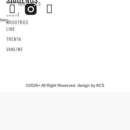
LINE
DISTRIBUIDORES
4X4
SOBRE
adas
D-
NOSOTROS
LINE
TRENTA
VANLINE
©2026+ All Right Reserved. design by ACS