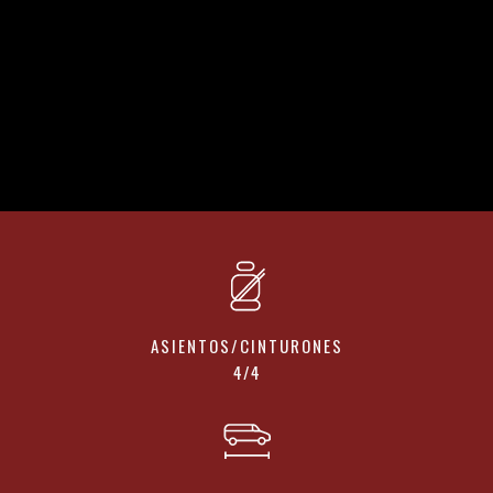
ROADCRUISER 640
EL GRAN VIAJERO DE LA FAMILIA D-LINE.
ASIENTOS/CINTURONES
4/4
DESCARGA FICHA TECNICA