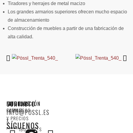
Tiradores y herrajes de metal macizo
Los grandes armarios superiores ofrecen mucho espacio
de almacenamiento
Construcción de muebles a partir de una fabricación de
alta calidad.
CONTACTO
MODELOS
INFORMACIÓN
SUMMIT
CATALOGOS
INFO@POSSL.ES
Y PRECIOS
X
SÍGUENOS
LINE
DISTRIBUIDORES