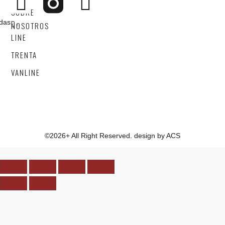
4X4
SOBRE
adas
D-
NOSOTROS
LINE
TRENTA
VANLINE
©2026+ All Right Reserved. design by ACS