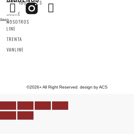
LINE
DISTRIBUIDORES
4X4
SOBRE
adas
D-
NOSOTROS
LINE
TRENTA
VANLINE
©2026+ All Right Reserved. design by ACS