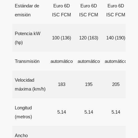
Estándar de
Euro 6D
Euro 6D
Euro 6D
E
emisión
ISC FCM
ISC FCM
ISC FCM
I
Potencia kW
100 (136)
120 (163)
140 (190)
17
(hp)
Transmisión
automático
automático
automático
au
Velocidad
183
195
205
máxima (km/h)
Longitud
5.14
5.14
5.14
(metros)
Ancho