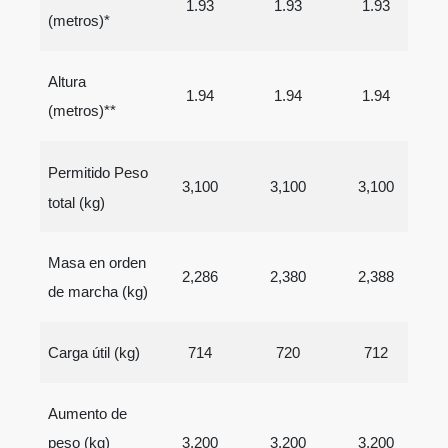
1.93
1.93
1.93
(metros)*
Altura
1.94
1.94
1.94
(metros)**
Permitido
Peso
3,100
3,100
3,100
total (kg)
Masa en orden
2,286
2,380
2,388
de marcha (kg)
Carga útil (kg)
714
720
712
Aumento de
3,200
3,200
3,200
peso (kg)