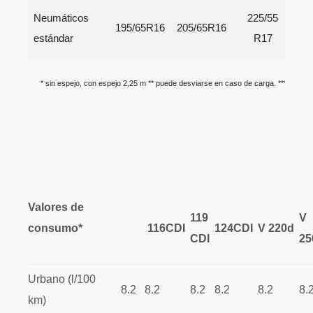
Neumáticos
225/55
195/65R16
205/65R16
23
estándar
R17
* sin espejo, con espejo 2,25 m ** puede desviarse en caso de carga.
*** Vito: 
Valores de
119
V
consumo*
116CDI
124CDI
V 220d
CDI
25
Urbano (l/100
8.2
8.2
8.2
8.2
8.2
8.
km)