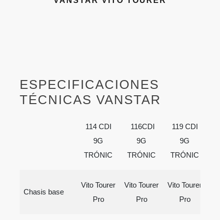
VANSTAR VITO TOURER
ESPECIFICACIONES
TÉCNICAS VANSTAR
114 CDI
116CDI
119 CDI
1
9G
9G
9G
TRÓNIC
TRÓNIC
TRÓNIC
T
Vito Tourer
Vito Tourer
Vito Tourer
Vi
Chasis base
Pro
Pro
Pro