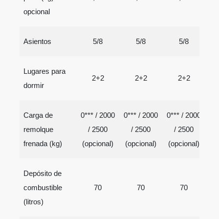
opcional
Asientos
5/8
5/8
5/8
Lugares para
2+2
2+2
2+2
dormir
Carga de
0*** / 2000
0*** / 2000
0*** / 2000
0*
remolque
/ 2500
/ 2500
/ 2500
frenada (kg)
(opcional)
(opcional)
(opcional)
(o
Depósito de
70
70
70
combustible
(litros)