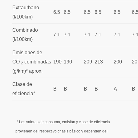
Extraurbano
6.5
6.5
6.5
6.5
6.5
6.
(l/100km)
Combinado
7.1
7.1
7.1
7.1
7.1
7.
(l/100km)
Emisiones de
CO
combinadas
190
190
209
213
200
20
2
(g/km)* aprox.
Clase de
B
B
B
B
A
B
eficiencia*
.
* Los valores de consumo, emisión y clase de eficiencia
provienen del respectivo chasis básico y dependen del